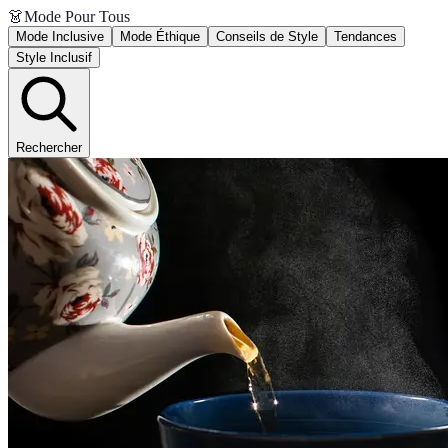
👗
Mode Pour Tous
Mode Inclusive
Mode Éthique
Conseils de Style
Tendances
Style Inclusif
Rechercher