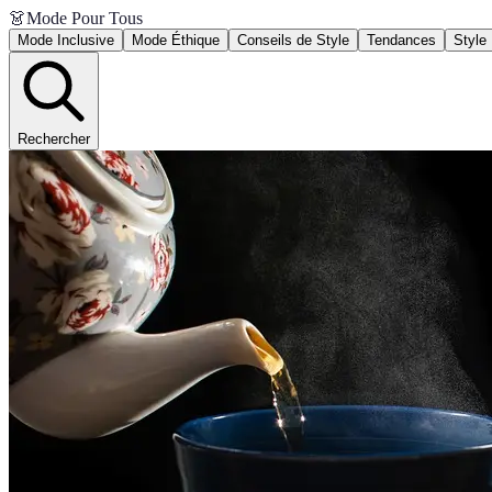
👗
Mode Pour Tous
Mode Inclusive
Mode Éthique
Conseils de Style
Tendances
Style 
Rechercher