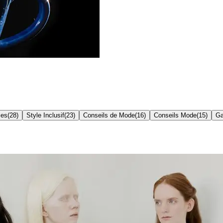
ces
(
28
)
Style Inclusif
(
23
)
Conseils de Mode
(
16
)
Conseils Mode
(
15
)
Ga