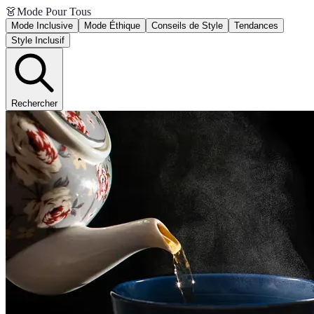
👗
Mode Pour Tous
Mode Inclusive
Mode Éthique
Conseils de Style
Tendances
Style Inclusif
Rechercher