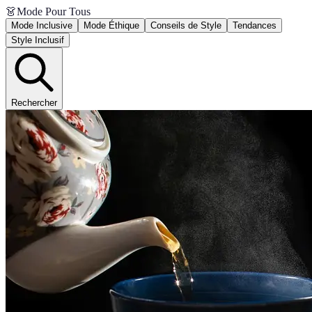
👗
Mode Pour Tous
Mode Inclusive
Mode Éthique
Conseils de Style
Tendances
Style Inclusif
Rechercher