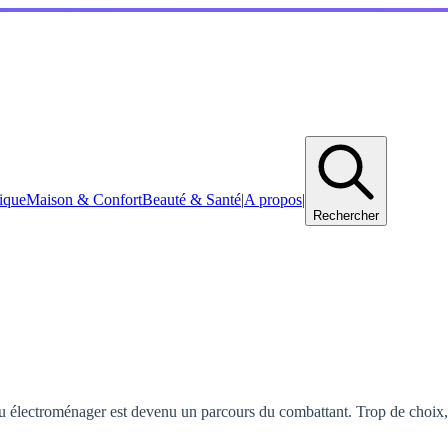
ique
Maison & Confort
Beauté & Santé
|
A propos
|
Rechercher
u électroménager est devenu un parcours du combattant. Trop de choix, t