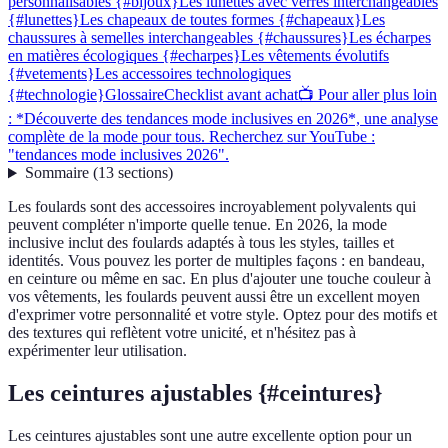
personnalisables {#bijoux}
Les lunettes avec verres interchangeables
{#lunettes}
Les chapeaux de toutes formes {#chapeaux}
Les
chaussures à semelles interchangeables {#chaussures}
Les écharpes
en matières écologiques {#echarpes}
Les vêtements évolutifs
{#vetements}
Les accessoires technologiques
{#technologie}
Glossaire
Checklist avant achat
📺 Pour aller plus loin
: *Découverte des tendances mode inclusives en 2026*, une analyse
complète de la mode pour tous. Recherchez sur YouTube :
"tendances mode inclusives 2026".
Sommaire
(
13
sections
)
Les foulards sont des accessoires incroyablement polyvalents qui
peuvent compléter n'importe quelle tenue. En 2026, la mode
inclusive inclut des foulards adaptés à tous les styles, tailles et
identités. Vous pouvez les porter de multiples façons : en bandeau,
en ceinture ou même en sac. En plus d'ajouter une touche couleur à
vos vêtements, les foulards peuvent aussi être un excellent moyen
d'exprimer votre personnalité et votre style. Optez pour des motifs et
des textures qui reflètent votre unicité, et n'hésitez pas à
expérimenter leur utilisation.
Les ceintures ajustables {#ceintures}
Les ceintures ajustables sont une autre excellente option pour un