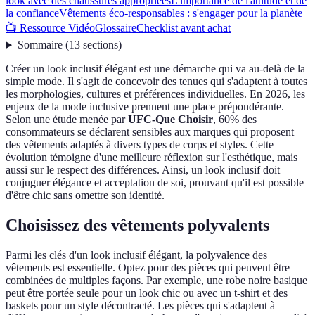
look avec des chaussures appropriées
L'importance de l'attitude et de
la confiance
Vêtements éco-responsables : s'engager pour la planète
📺 Ressource Vidéo
Glossaire
Checklist avant achat
Sommaire
(
13
sections
)
Créer un look inclusif élégant est une démarche qui va au-delà de la
simple mode. Il s'agit de concevoir des tenues qui s'adaptent à toutes
les morphologies, cultures et préférences individuelles. En 2026, les
enjeux de la mode inclusive prennent une place prépondérante.
Selon une étude menée par
UFC-Que Choisir
, 60% des
consommateurs se déclarent sensibles aux marques qui proposent
des vêtements adaptés à divers types de corps et styles. Cette
évolution témoigne d'une meilleure réflexion sur l'esthétique, mais
aussi sur le respect des différences. Ainsi, un look inclusif doit
conjuguer élégance et acceptation de soi, prouvant qu'il est possible
d'être chic sans omettre son identité.
Choisissez des vêtements polyvalents
Parmi les clés d'un look inclusif élégant, la polyvalence des
vêtements est essentielle. Optez pour des pièces qui peuvent être
combinées de multiples façons. Par exemple, une robe noire basique
peut être portée seule pour un look chic ou avec un t-shirt et des
baskets pour un style décontracté. Les pièces qui s'adaptent à