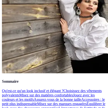
Sommaire
Qu'est-ce qu'un look inclusif et élégant ?
Choisissez des vêtements
polyvalents
Misez sur des matières confortables
Jouez avec les
couleurs et les motifs
Assurez-vous de la bonne taille
Accessoires : le
petit plus indispensable
Misez sur des marques engagées
Équilibrer le