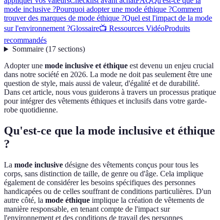
appliquer vos valeurs
Checklist avant achat
FAQ
Qu'est-ce que la
mode inclusive ?
Pourquoi adopter une mode éthique ?
Comment
trouver des marques de mode éthique ?
Quel est l'impact de la mode
sur l'environnement ?
Glossaire
📺 Ressources Vidéo
Produits
recommandés
Sommaire
(
17
sections
)
Adopter une
mode inclusive et éthique
est devenu un enjeu crucial
dans notre société en 2026. La mode ne doit pas seulement être une
question de style, mais aussi de valeur, d'égalité et de durabilité.
Dans cet article, nous vous guiderons à travers un processus pratique
pour intégrer des vêtements éthiques et inclusifs dans votre garde-
robe quotidienne.
Qu'est-ce que la mode inclusive et éthique
?
La
mode inclusive
désigne des vêtements conçus pour tous les
corps, sans distinction de taille, de genre ou d'âge. Cela implique
également de considérer les besoins spécifiques des personnes
handicapées ou de celles souffrant de conditions particulières. D'un
autre côté, la
mode éthique
implique la création de vêtements de
manière responsable, en tenant compte de l'impact sur
l'environnement et des conditions de travail des personnes