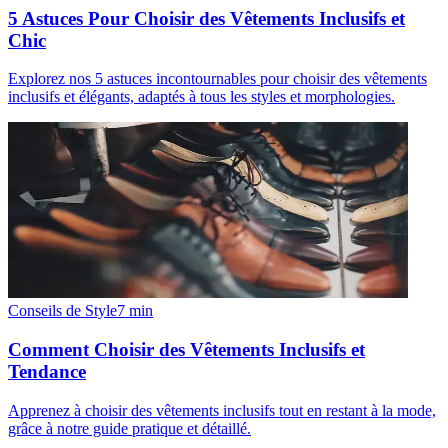
5 Astuces Pour Choisir des Vêtements Inclusifs et
Chic
Explorez nos 5 astuces incontournables pour choisir des vêtements
inclusifs et élégants, adaptés à tous les styles et morphologies.
Conseils de Style
7
min
Comment Choisir des Vêtements Inclusifs et
Tendance
Apprenez à choisir des vêtements inclusifs tout en restant à la mode,
grâce à notre guide pratique et détaillé.