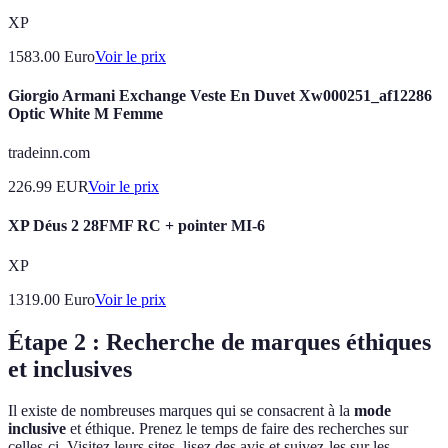
XP
1583.00
Euro
Voir le prix
Giorgio Armani Exchange Veste En Duvet Xw000251_af12286
Optic White M Femme
tradeinn.com
226.99
EUR
Voir le prix
XP Déus 2 28FMF RC + pointer MI-6
XP
1319.00
Euro
Voir le prix
Étape 2 : Recherche de marques éthiques
et inclusives
Il existe de nombreuses marques qui se consacrent à la
mode
inclusive
et éthique. Prenez le temps de faire des recherches sur
celles-ci. Visitez leurs sites, lisez des avis et suivez-les sur les