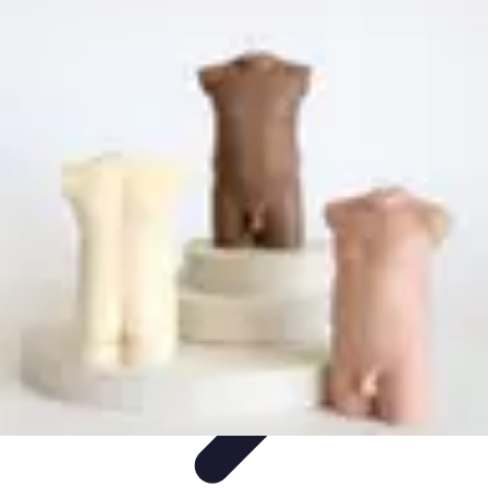
Mode Pour Tous
Style Inclusif
Mode Inclusive
Conseils de Style
Guides
d'Achat
Tendances
Mode Pour Tous