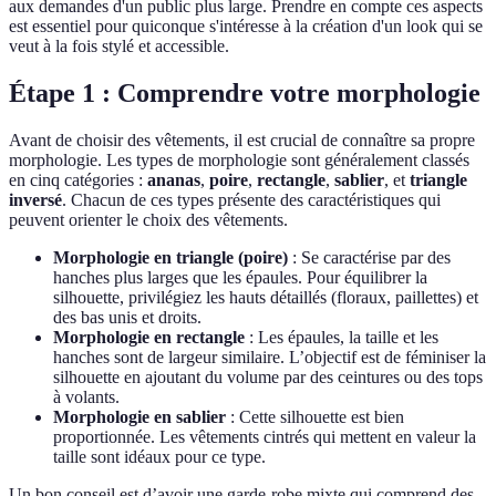
aux demandes d'un public plus large. Prendre en compte ces aspects
est essentiel pour quiconque s'intéresse à la création d'un look qui se
veut à la fois stylé et accessible.
Étape 1 : Comprendre votre morphologie
Avant de choisir des vêtements, il est crucial de connaître sa propre
morphologie. Les types de morphologie sont généralement classés
en cinq catégories :
ananas
,
poire
,
rectangle
,
sablier
, et
triangle
inversé
. Chacun de ces types présente des caractéristiques qui
peuvent orienter le choix des vêtements.
Morphologie en triangle (poire)
: Se caractérise par des
hanches plus larges que les épaules. Pour équilibrer la
silhouette, privilégiez les hauts détaillés (floraux, paillettes) et
des bas unis et droits.
Morphologie en rectangle
: Les épaules, la taille et les
hanches sont de largeur similaire. L’objectif est de féminiser la
silhouette en ajoutant du volume par des ceintures ou des tops
à volants.
Morphologie en sablier
: Cette silhouette est bien
proportionnée. Les vêtements cintrés qui mettent en valeur la
taille sont idéaux pour ce type.
Un bon conseil est d’avoir une garde-robe mixte qui comprend des