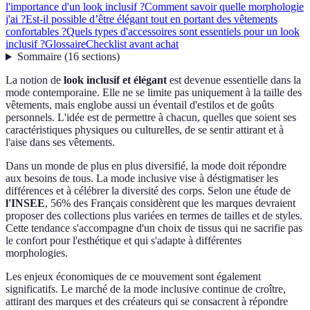
l'importance d'un look inclusif ?
Comment savoir quelle morphologie
j'ai ?
Est-il possible d’être élégant tout en portant des vêtements
confortables ?
Quels types d'accessoires sont essentiels pour un look
inclusif ?
Glossaire
Checklist avant achat
Sommaire
(
16
sections
)
La notion de
look inclusif et élégant
est devenue essentielle dans la
mode contemporaine. Elle ne se limite pas uniquement à la taille des
vêtements, mais englobe aussi un éventail d'estilos et de goûts
personnels. L'idée est de permettre à chacun, quelles que soient ses
caractéristiques physiques ou culturelles, de se sentir attirant et à
l'aise dans ses vêtements.
Dans un monde de plus en plus diversifié, la mode doit répondre
aux besoins de tous. La mode inclusive vise à déstigmatiser les
différences et à célébrer la diversité des corps. Selon une étude de
l'INSEE
, 56% des Français considèrent que les marques devraient
proposer des collections plus variées en termes de tailles et de styles.
Cette tendance s'accompagne d'un choix de tissus qui ne sacrifie pas
le confort pour l'esthétique et qui s'adapte à différentes
morphologies.
Les enjeux économiques de ce mouvement sont également
significatifs. Le marché de la mode inclusive continue de croître,
attirant des marques et des créateurs qui se consacrent à répondre