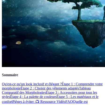
Sommaire
Qu'est-ce qu'un look inclusif et élégant ?
Étape 1 : Comprendre votre
morphologie
Étape 2 : Choisir des vêtements adaptés
Tableau
Comparatif des Morphologies
Étape 3 : Accessoires pour tous les
styles
Étape 4 : La palette de couleurs
Étape 5 : Les matériaux et le
confort
Pièges à éviter :
📺 Ressource Vidéo
FAQ
Quelle est