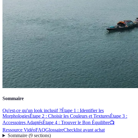
Sommaire
Qu'est-ce qu'un look inclusif ?
Étape 1 : Identifier les
Morphologies
Étape 2 : Choisir les Couleurs et Textures
Étape 3 :
Accessoires Adaptés
Étape 4 : Trouver le Bon Équilibre
📺
Ressource Vidéo
FAQ
Glossaire
Checklist avant achat
Sommaire
(
9
sections
)