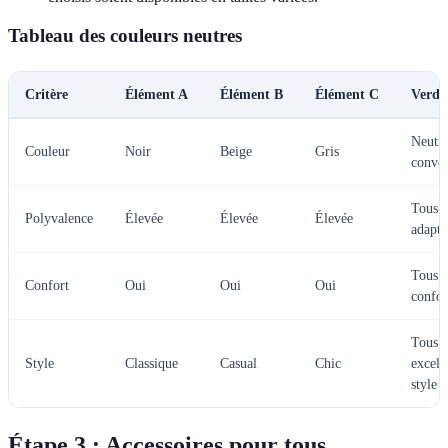
Tableau des couleurs neutres
Critère
Élément A
Élément B
Élément C
Verdi
Neutre
Couleur
Noir
Beige
Gris
conve
Tous s
Polyvalence
Élevée
Élevée
Élevée
adapté
Tous s
Confort
Oui
Oui
Oui
confor
Tous
Style
Classique
Casual
Chic
excell
style
Étape 3 : Accessoires pour tous