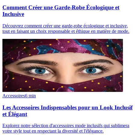
Comment Créer une Garde-Robe Écologique et
Inclusive
Découvrez comment créer une garde-robe écologique et inclusive,
tout en faisant un choix responsable et éthique en matière de mode.
Accessoires
6
min
Les Accessoires Indispensables pour un Look Inclusif
et Élégant
Explorez notre sélection d'accessoires mode inclusifs qui sublimera
votre style tout en respectant la diversité et l'élégance.