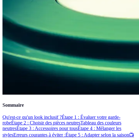
Sommaire
Qu'est-ce qu'un look inclusif ?
Étape 1 : Évaluer votre garde-
robe
Étape 2 : Choisir des pièces neutres
Tableau des couleurs
neutres
Étape 3 : Accessoires pour tous
Étape 4 : Mélanger les
styles
Erreurs courantes à éviter :
Étape 5 : Adapter selon la saison
📺