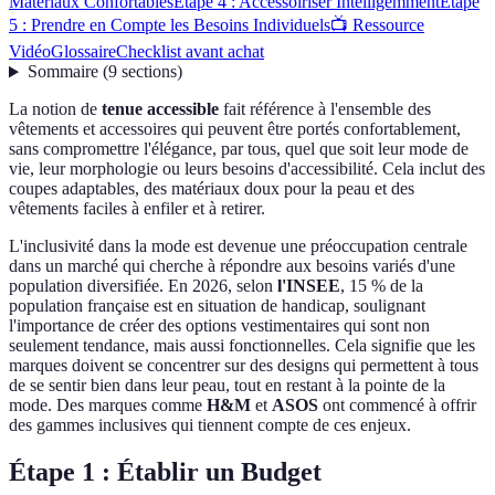
Matériaux Confortables
Étape 4 : Accessoiriser Intelligemment
Étape
5 : Prendre en Compte les Besoins Individuels
📺 Ressource
Vidéo
Glossaire
Checklist avant achat
Sommaire
(
9
sections
)
La notion de
tenue accessible
fait référence à l'ensemble des
vêtements et accessoires qui peuvent être portés confortablement,
sans compromettre l'élégance, par tous, quel que soit leur mode de
vie, leur morphologie ou leurs besoins d'accessibilité. Cela inclut des
coupes adaptables, des matériaux doux pour la peau et des
vêtements faciles à enfiler et à retirer.
L'inclusivité dans la mode est devenue une préoccupation centrale
dans un marché qui cherche à répondre aux besoins variés d'une
population diversifiée. En 2026, selon
l'INSEE
, 15 % de la
population française est en situation de handicap, soulignant
l'importance de créer des options vestimentaires qui sont non
seulement tendance, mais aussi fonctionnelles. Cela signifie que les
marques doivent se concentrer sur des designs qui permettent à tous
de se sentir bien dans leur peau, tout en restant à la pointe de la
mode. Des marques comme
H&M
et
ASOS
ont commencé à offrir
des gammes inclusives qui tiennent compte de ces enjeux.
Étape 1 : Établir un Budget