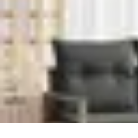
Mode Pour Tous
Style Inclusif
Mode Inclusive
Conseils de Style
Guides d'Achat
Tendan
Mode Pour Tous