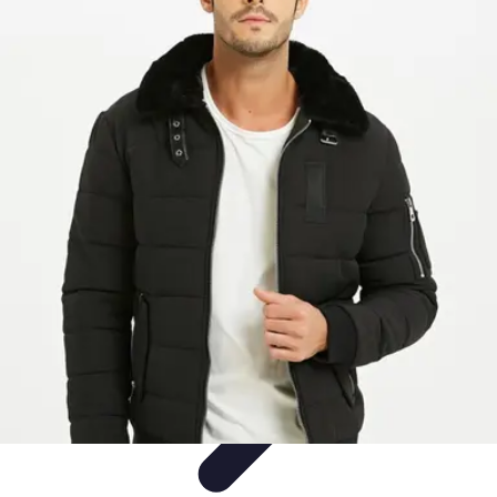
Mode Pour Tous
Style Inclusif
Mode Inclusive
Conseils de Style
Guides
d'Achat
Tendances
Mode Pour Tous