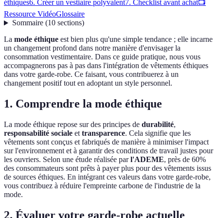
éthiques
6. Créer un vestiaire polyvalent
7. Checklist avant achat
📺
Ressource Vidéo
Glossaire
Sommaire
(
10
sections
)
La
mode éthique
est bien plus qu'une simple tendance ; elle incarne
un changement profond dans notre manière d'envisager la
consommation vestimentaire. Dans ce guide pratique, nous vous
accompagnerons pas à pas dans l'intégration de vêtements éthiques
dans votre garde-robe. Ce faisant, vous contribuerez à un
changement positif tout en adoptant un style personnel.
1. Comprendre la mode éthique
La mode éthique repose sur des principes de
durabilité
,
responsabilité sociale
et
transparence
. Cela signifie que les
vêtements sont conçus et fabriqués de manière à minimiser l'impact
sur l'environnement et à garantir des conditions de travail justes pour
les ouvriers. Selon une étude réalisée par
l'ADEME
, près de 60%
des consommateurs sont prêts à payer plus pour des vêtements issus
de sources éthiques. En intégrant ces valeurs dans votre garde-robe,
vous contribuez à réduire l'empreinte carbone de l'industrie de la
mode.
2. Évaluer votre garde-robe actuelle