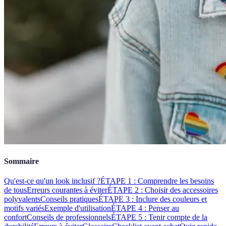
Sommaire
Qu'est-ce qu'un look inclusif ?
ÉTAPE 1 : Comprendre les besoins
de tous
Erreurs courantes à éviter
ÉTAPE 2 : Choisir des accessoires
polyvalents
Conseils pratiques
ÉTAPE 3 : Inclure des couleurs et
motifs variés
Exemple d'utilisation
ÉTAPE 4 : Penser au
confort
Conseils de professionnels
ÉTAPE 5 : Tenir compte de la