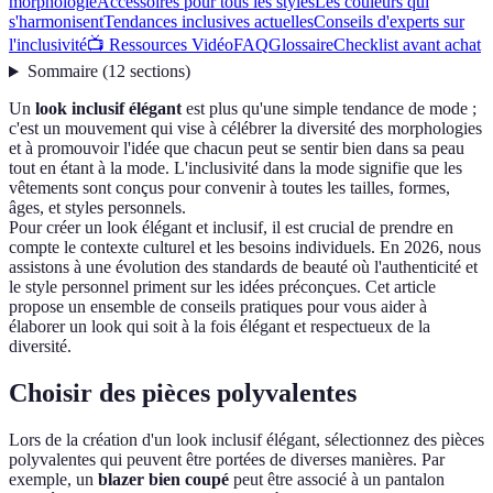
morphologie
Accessoires pour tous les styles
Les couleurs qui
s'harmonisent
Tendances inclusives actuelles
Conseils d'experts sur
l'inclusivité
📺 Ressources Vidéo
FAQ
Glossaire
Checklist avant achat
Sommaire
(
12
sections
)
Un
look inclusif élégant
est plus qu'une simple tendance de mode ;
c'est un mouvement qui vise à célébrer la diversité des morphologies
et à promouvoir l'idée que chacun peut se sentir bien dans sa peau
tout en étant à la mode. L'inclusivité dans la mode signifie que les
vêtements sont conçus pour convenir à toutes les tailles, formes,
âges, et styles personnels.
Pour créer un look élégant et inclusif, il est crucial de prendre en
compte le contexte culturel et les besoins individuels. En 2026, nous
assistons à une évolution des standards de beauté où l'authenticité et
le style personnel priment sur les idées préconçues. Cet article
propose un ensemble de conseils pratiques pour vous aider à
élaborer un look qui soit à la fois élégant et respectueux de la
diversité.
Choisir des pièces polyvalentes
Lors de la création d'un look inclusif élégant, sélectionnez des pièces
polyvalentes qui peuvent être portées de diverses manières. Par
exemple, un
blazer bien coupé
peut être associé à un pantalon