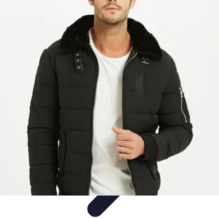
Mode Pour Tous
Style Inclusif
Mode Inclusive
Conseils de Style
Guides
d'Achat
Tendances
Mode Pour Tous