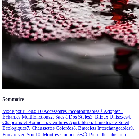
Sommaire
Mode pour Tous: 10 Accessoires Incontournables à Adopter
1.
Écharpes Multifonctions
2. Sacs à Dos Stylés
3. Bijoux Unisexes
4.
Chapeaux et Bonnets
5. Ceintures Ajustables
6. Lunettes de Soleil
Écologiques
7. Chaussettes Colorées
8. Bracelets Interchangeables
9.
Foulards en Soie
10. Montres Connectées
📺 Pour aller plus loin