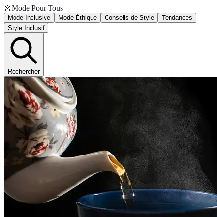
👗
Mode Pour Tous
Mode Inclusive
Mode Éthique
Conseils de Style
Tendances
Style Inclusif
Rechercher