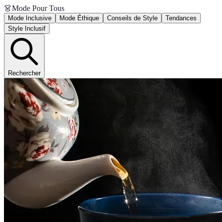
👗
Mode Pour Tous
Mode Inclusive
Mode Éthique
Conseils de Style
Tendances
Style Inclusif
Rechercher